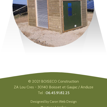
© 2021 BOISECO Construction
ZA Lou Cres - 30140 Boisset et Gaujac / Anduze
Tel :
06.45.91.82.25
Designed by
Caron Web Design