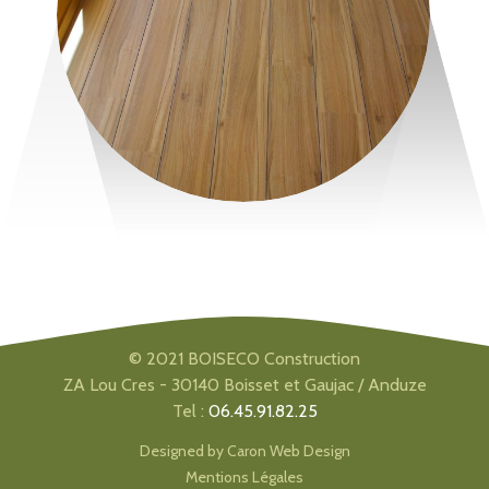
© 2021 BOISECO Construction
ZA Lou Cres - 30140 Boisset et Gaujac / Anduze
Tel :
06.45.91.82.25
Designed by
Caron Web Design
Mentions Légales